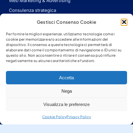
Web Marketing & Advertising
Consulenza strategica
Assistenza WordPress
Gestisci Consenso Cookie
Per fornire le migliori esperienze, utilizziamo tecnologie come i
Info Utili
cookie per memorizzare e/o accedere alle informazioni del
dispositivo. Il consenso a queste tecnologie ci permetterà di
Servizi Web
elaborare dati come il comportamento di navigazione o ID unici su
questo sito. Non acconsentire o ritirare il consenso può influire
Preventivo
negativamente su alcune caratteristiche e funzioni.
Promozioni
Accetta
Chi siamo
Contatti
Nega
News e blog
Visualizza le preferenze
Contatti
Cookie Policy
Privacy Policy
info@comunicazioneonline.net