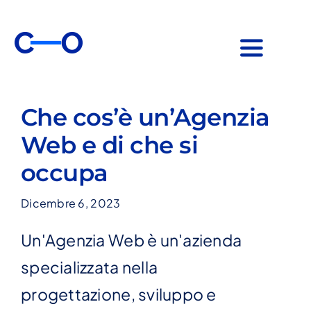
Salta
al
contenuto
Toggle
Navigat
Chi siamo
Che cos’è un’Agenzia
Servizi
Web e di che si
Promozioni
occupa
Blog
Dicembre 6, 2023
Contatti
Preventivo
Un'Agenzia Web è un'azienda
specializzata nella
progettazione, sviluppo e