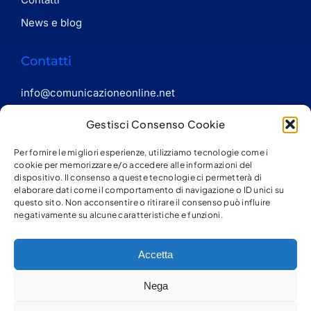
News e blog
Contatti
info@comunicazioneonline.net
Gestisci Consenso Cookie
(+39) 3492970846
(+39) 3346063368
Per fornire le migliori esperienze, utilizziamo tecnologie come i
cookie per memorizzare e/o accedere alle informazioni del
dispositivo. Il consenso a queste tecnologie ci permetterà di
elaborare dati come il comportamento di navigazione o ID unici su
questo sito. Non acconsentire o ritirare il consenso può influire
negativamente su alcune caratteristiche e funzioni.
Accetta
Nega
© 2023 All Rights Reserved — P. I. 05571320968 — P. I.