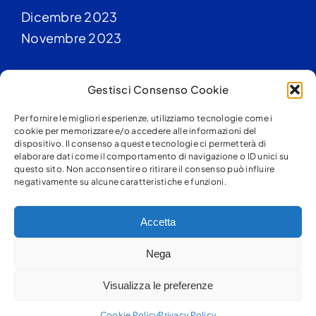
Dicembre 2023
Novembre 2023
Gestisci Consenso Cookie
Categorie
Per fornire le migliori esperienze, utilizziamo tecnologie come i
cookie per memorizzare e/o accedere alle informazioni del
Blog
dispositivo. Il consenso a queste tecnologie ci permetterà di
elaborare dati come il comportamento di navigazione o ID unici su
questo sito. Non acconsentire o ritirare il consenso può influire
negativamente su alcune caratteristiche e funzioni.
Accetta
Nega
Copyright 2012 - 2021 | by
ThemeFusion
| All Rights Reserved
| Powered by
WordPress
Visualizza le preferenze
Facebook
X
Instagram
Pinterest
Cookie Policy
Privacy Policy