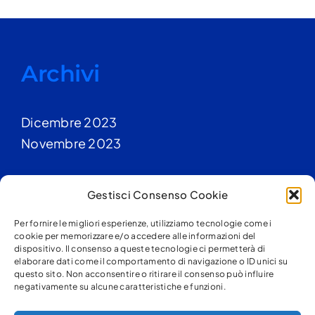
Archivi
Dicembre 2023
Novembre 2023
Gestisci Consenso Cookie
Categorie
Per fornire le migliori esperienze, utilizziamo tecnologie come i
cookie per memorizzare e/o accedere alle informazioni del
Blog
dispositivo. Il consenso a queste tecnologie ci permetterà di
elaborare dati come il comportamento di navigazione o ID unici su
questo sito. Non acconsentire o ritirare il consenso può influire
negativamente su alcune caratteristiche e funzioni.