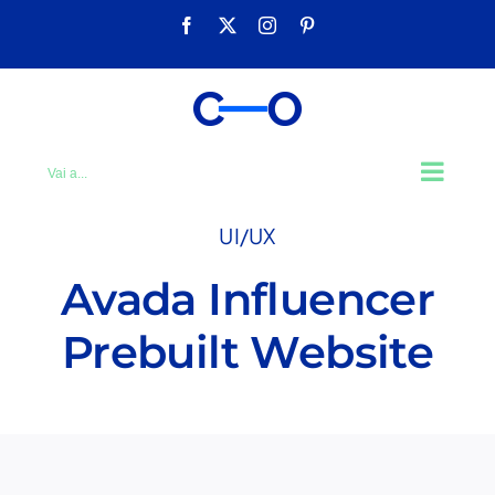
Salta
Facebook
X
Instagram
Pinterest
al
contenuto
Vai a...
UI/UX
Avada Influencer
Prebuilt Website